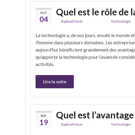
Quel est le rôle de 
OCT
04
De
Raphaël Huet
dans la catégorie
Technologie
La technologie a, de nos jours, envahi le monde et
l’homme dans plusieurs domaines. Les entreprise
aujourd’hui bénéficient grandement des avantag
qu’apporte la technologie pour l’avancée consid
activités.
Lire la suite
Quel est l’avantage
SEP
19
De
Raphaël Huet
dans la catégorie
Technologie