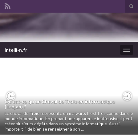
Tog
sear
Search for:
for
Intelli-n.fr
Togg
navig
Qu’est-ce qu’un Cheval de Troie en informatique
Previous
Nex
(Trojan) ?
Le cheval de Troie représente un malware. Il est très connu dans le
monde informatique. En prenant une apparence inoffensive, il peut
créer plusieurs dégâts dans un système informatique. Aussi,
importe-t-il de bien se renseigner à son …